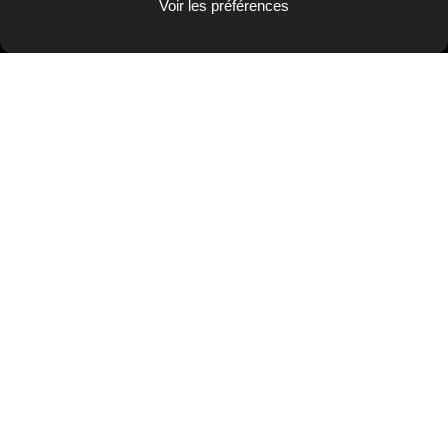
Voir les préférences
INVOLIGHT® est une marque
d'éclairages professionnels, d'effets
spéciaux et d'accessoires.
PRESTATIONS
Conception du site et intégration du catalogue
en ligne
VISITER LE SITE