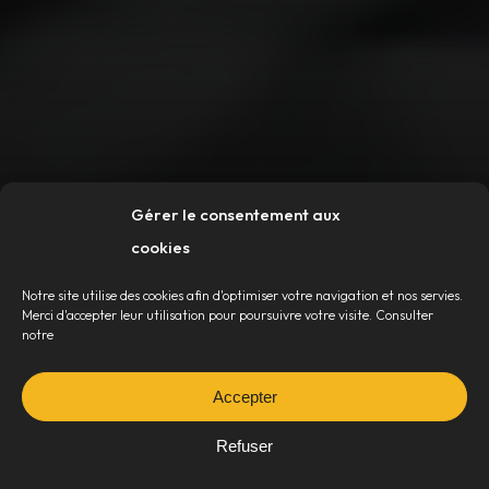
Gérer le consentement aux
cookies
Notre site utilise des cookies afin d'optimiser votre navigation et nos servies.
Merci d'accepter leur utilisation pour poursuivre votre visite. Consulter
notre
I
n
v
o
l
i
g
h
t
Accepter
ÉCLAIRAGES PROFESSIONNELS
Refuser