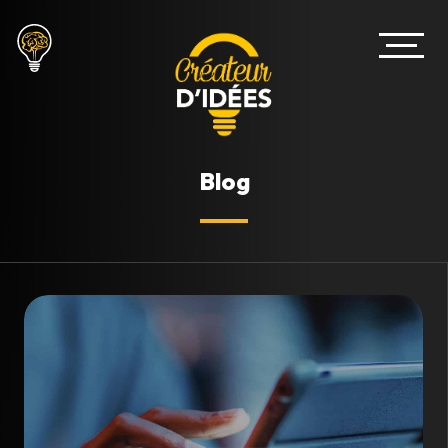
B
l
o
g