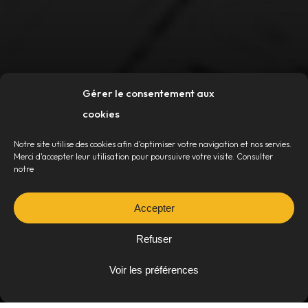
Gérer le consentement aux
cookies
Notre site utilise des cookies afin d'optimiser votre navigation et nos servies.
Merci d'accepter leur utilisation pour poursuivre votre visite. Consulter
notre
F
o
r
t
u
n
a
t
Accepter
USTENCILES DE CUISINE
Refuser
Voir les préférences