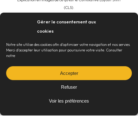
(CLS).
Gérer le consentement aux
Pour bien comprendre pourquoi ce
cookies
facteur peut être très pénalisant pour
Notre site utilise des cookies afin d'optimiser votre navigation et nos servies.
l’internaute et donc votre score SEO, voici
Merci d'accepter leur utilisation pour poursuivre votre visite. Consulter
notre
une vidéo démontrant un exemple concret
d’une mauvaise expérience utilisateur.
Accepter
Refuser
Voir les préférences