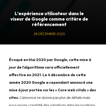
L
’
e
x
p
é
r
i
e
n
c
e
u
t
i
l
i
s
a
t
e
u
r
d
a
n
s
l
e
v
i
s
e
u
r
d
e
G
o
o
g
l
e
c
o
m
m
e
c
r
i
t
è
r
e
d
e
r
é
f
é
r
e
n
c
e
m
e
n
t
28 DÉCEMBRE 2020
Évoqué en Mai 2020 par Google, cette mise à
jour de l’algorithme sera officiellement
effective en 2021. Le 4 décembre de cette
année 2020 Google a cependant annoncé une
mise à jour portée sur les « Core web vitals » des
sites.
L’annonce ne donne pas plus de détails mais
nous avons constaté des variations dans les positions